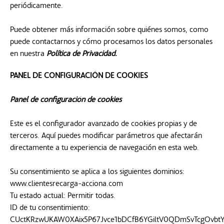
periódicamente.
Puede obtener más información sobre quiénes somos, como
puede contactarnos y cómo procesamos los datos personales
en nuestra
Política de Privacidad
se abre en una pestaña nueva
.
PANEL DE CONFIGURACIÓN DE COOKIES
Panel de configuración de cookies
Este es el configurador avanzado de cookies propias y de
terceros. Aquí puedes modificar parámetros que afectarán
directamente a tu experiencia de navegación en esta web.
Su consentimiento se aplica a los siguientes dominios:
www.clientesrecarga-acciona.com
Tu estado actual: Permitir todas.
ID de tu consentimiento:
CUctKRzwUKAW0XAix5P67Jvce1bDCfB6YGiltV0QDmSvTcgOvbtY