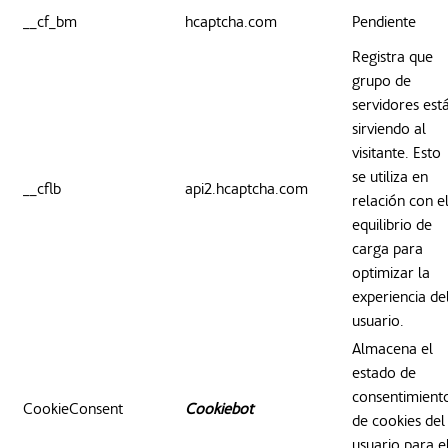
__cf_bm
hcaptcha.com
Pendiente
Registra que
grupo de
servidores est
sirviendo al
visitante. Esto
se utiliza en
__cflb
api2.hcaptcha.com
relación con e
equilibrio de
carga para
optimizar la
experiencia de
usuario.
Almacena el
estado de
consentimient
CookieConsent
Cookiebot
de cookies del
usuario para e