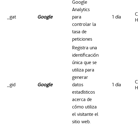
Google
Analytics
C
_gat
Google
para
1 día
H
controlar la
tasa de
peticiones
Registra una
identificación
única que se
utiliza para
generar
C
_gid
Google
datos
1 día
H
estadísticos
acerca de
cómo utiliza
el visitante el
sitio web.