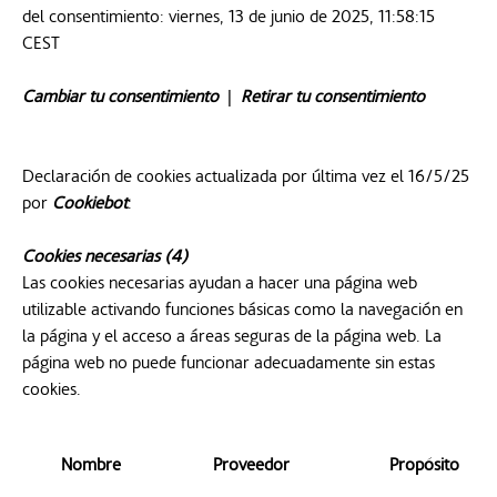
del consentimiento: viernes, 13 de junio de 2025, 11:58:15
CEST
Cambiar tu consentimiento
se abre en una pestaña nueva
|
Retirar tu consentimiento
se abre e
Declaración de cookies actualizada por última vez el 16/5/25
por
Cookiebot
se abre en una pestaña nueva
:
Cookies necesarias (4)
Las cookies necesarias ayudan a hacer una página web
utilizable activando funciones básicas como la navegación en
la página y el acceso a áreas seguras de la página web. La
página web no puede funcionar adecuadamente sin estas
cookies.
Nombre
Proveedor
Propósito