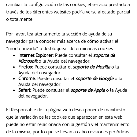
cambiar la configuración de las cookies, el servicio prestado a
través de los diferentes websites podría verse afectado parcial
o totalmente.
Por favor, lea atentamente la sección de ayuda de su
navegador para conocer más acerca de cómo activar el
“modo privado” o desbloquear determinadas cookies.
Internet Explorer:
Puede consultar el
soporte de
Microsoft
se abre en una pestaña nueva
o la Ayuda del navegador.
Firefox:
Puede consultar el
soporte de Mozilla
se abre en u
o la
Ayuda del navegador.
Chrome:
Puede consultar el
soporte de Google
se abre en 
o la
Ayuda del navegador.
Safari:
Puede consultar el
soporte de Apple
se abre en una 
o la Ayuda
del navegador.
El Responsable de la página web desea poner de manifiesto
que la variación de las cookies que aparezcan en esta web
puede no estar relacionada con la gestión y el mantenimiento
de la misma, por lo que se llevan a cabo revisiones periódicas